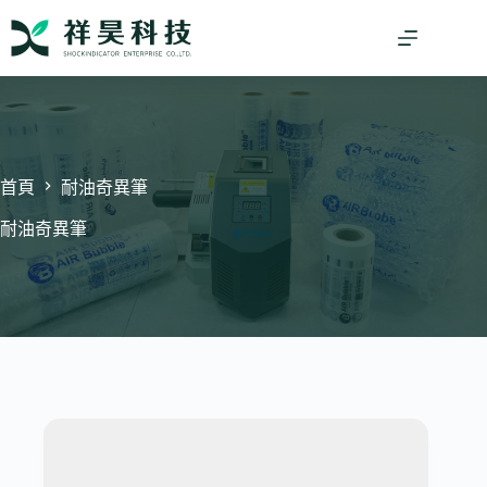
跳
至
主
要
內
容
首頁
耐油奇異筆
耐油奇異筆