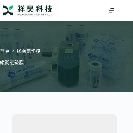
跳
至
主
要
內
容
首頁
緩衝氣墊膜
緩衝氣墊膜