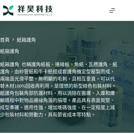
跳
至
主
要
內
容
首頁
紙箱護角
紙箱護角
紙箱護角 也稱護角紙板、邊緣板、角紙、瓦楞護角、紙
護角，由紗管紙和牛卡紙經成套護角機定型壓製而成，
兩端面光滑平整、無明顯的毛刺，且相互垂直。可以代
替木材100%回收再利用，是理想的新型綠色包裝材料。
紙護角包裝角部防護材料，用以消除在搬運、入庫和運
輸過程中對物品邊緣角落的損壞。產品具有表面質堅、
成型準確、適用性強，增加堆碼強度，在一定程度上減
少包裝材料和勞動力，具有節省成本等特點。