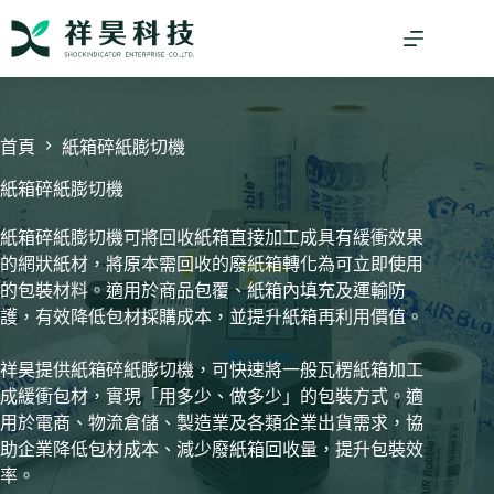
跳
至
主
要
內
容
首頁
紙箱碎紙膨切機
紙箱碎紙膨切機
紙箱碎紙膨切機可將回收紙箱直接加工成具有緩衝效果
的網狀紙材，將原本需回收的廢紙箱轉化為可立即使用
的包裝材料。適用於商品包覆、紙箱內填充及運輸防
護，有效降低包材採購成本，並提升紙箱再利用價值。
祥昊提供紙箱碎紙膨切機，可快速將一般瓦楞紙箱加工
成緩衝包材，實現「用多少、做多少」的包裝方式。適
用於電商、物流倉儲、製造業及各類企業出貨需求，協
助企業降低包材成本、減少廢紙箱回收量，提升包裝效
率。