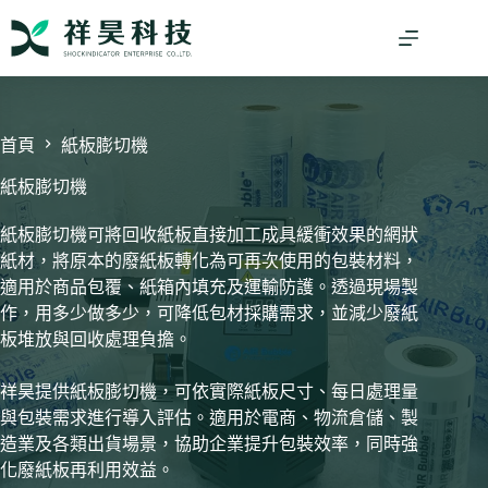
跳
至
主
要
內
容
首頁
紙板膨切機
紙板膨切機
紙板膨切機可將回收紙板直接加工成具緩衝效果的網狀
紙材，將原本的廢紙板轉化為可再次使用的包裝材料，
適用於商品包覆、紙箱內填充及運輸防護。透過現場製
作，用多少做多少，可降低包材採購需求，並減少廢紙
板堆放與回收處理負擔。
祥昊提供紙板膨切機，可依實際紙板尺寸、每日處理量
與包裝需求進行導入評估。適用於電商、物流倉儲、製
造業及各類出貨場景，協助企業提升包裝效率，同時強
化廢紙板再利用效益。