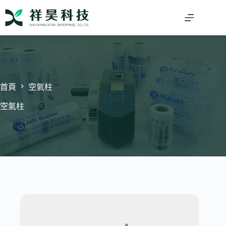
跳
至
主
要
內
容
首頁
空氣柱
空氣柱