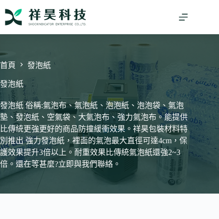
跳
至
主
要
內
容
首頁
發泡紙
發泡紙
發泡紙 俗稱:氣泡布、氣泡紙、泡泡紙、泡泡袋、氣泡
墊、發泡紙、空氣袋、大氣泡布、強力氣泡布。能提供
比傳統更強更好的商品防撞緩衝效果。祥昊包裝材料特
別推出 強力發泡紙，裡面的氣泡最大直徑可達4cm，保
護效果提升3倍以上。耐重效果比傳統氣泡紙還強2~3
倍。還在等甚麼?立即與我們聯絡。