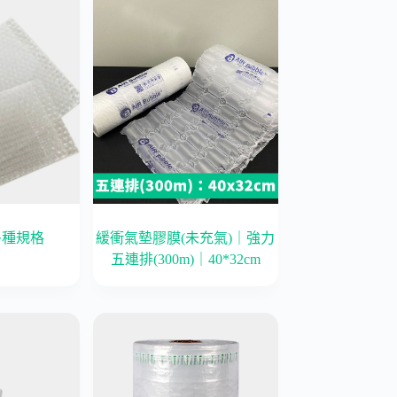
多種規格
緩衝氣墊膠膜(未充氣)｜強力
五連排(300m)｜40*32cm