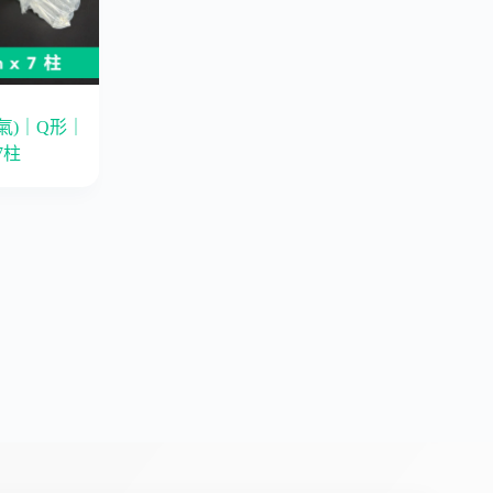
氣)｜Q形｜
*7柱