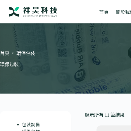
跳
至
首頁
關於我
主
要
內
容
首頁
環保包裝
環保包裝
顯示所有 11 筆結果
包裝設備