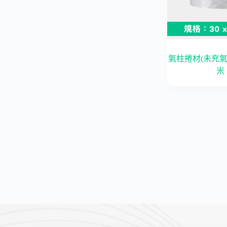
氣柱捲材(未充氣)｜
米