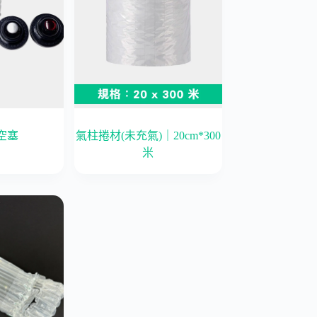
空塞
氣柱捲材(未充氣)｜20cm*300
米