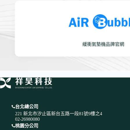
緩衝氣墊機品牌官網
台北總公司
221 新北市汐止區新台五路一段81號9樓之4
02-26980080
桃園分公司