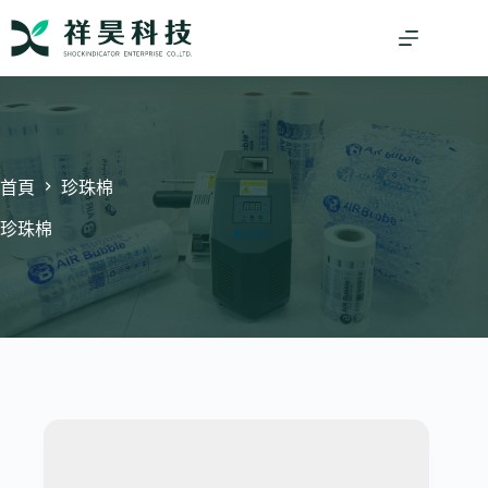
跳
至
主
要
內
容
首頁
珍珠棉
珍珠棉