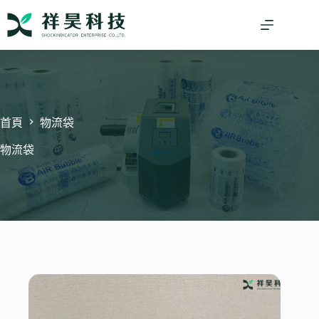
跳
至
主
要
內
容
首頁
物流袋
物流袋