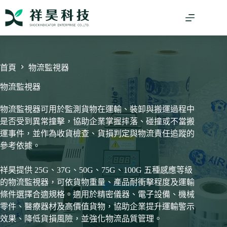
跳
至
主
要
內
容
首頁
物流監視器
物流監視器
物流監視器可用於監測貨物在運輸、裝卸與搬運過程中
是否受到異常撞擊，協助企業掌握摔落、碰撞或不當搬
運事件，並作為收貨檢查、貨損判定與物流責任追蹤的
參考依據。
祥昊提供 25G、37G、50G、75G、100G 五種感應等級
的物流監視器，可依貨物重量、產品耐衝擊程度及運輸
條件選擇合適規格。適用於精密儀器、電子設備、機械
零件、醫療器材及高價值貨物，協助企業提升運輸警示
效果、降低貨損風險，並強化物流品質管理。