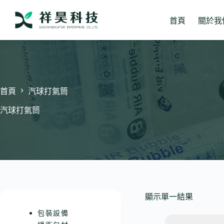
跳
至
首頁
關於我
主
要
內
容
首頁
汽球打氣筒
汽球打氣筒
顯示單一結果
包裝設備