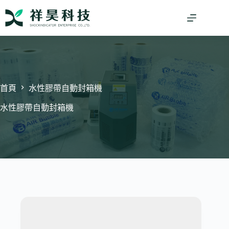
跳
至
主
要
內
容
首頁
水性膠帶自動封箱機
水性膠帶自動封箱機