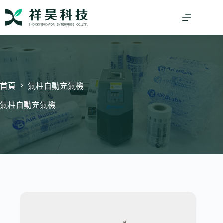
跳
至
主
要
內
容
首頁
氣柱自動充氣機
氣柱自動充氣機