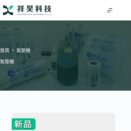
跳
至
主
要
內
容
首頁
氣墊機
氣墊機