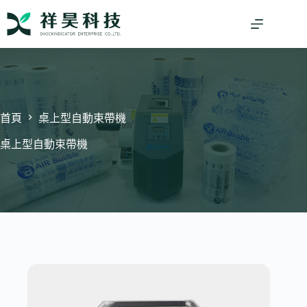
跳
至
主
要
內
容
首頁
桌上型自動束帶機
桌上型自動束帶機