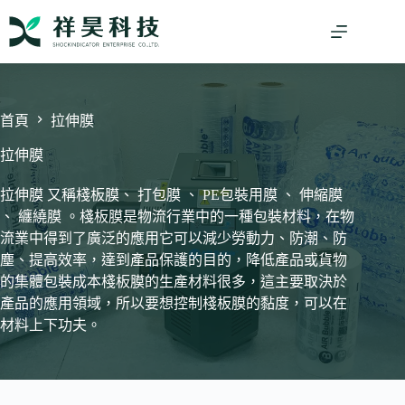
跳
至
主
要
內
容
首頁
拉伸膜
拉伸膜
拉伸膜 又稱棧板膜、 打包膜 、 PE包裝用膜 、 伸縮膜
、 纏繞膜 。棧板膜是物流行業中的一種包裝材料，在物
流業中得到了廣泛的應用它可以減少勞動力、防潮、防
塵、提高效率，達到產品保護的目的，降低產品或貨物
的集體包裝成本棧板膜的生產材料很多，這主要取決於
產品的應用領域，所以要想控制棧板膜的黏度，可以在
材料上下功夫。