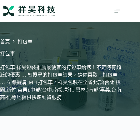
跳
至
主
要
內
容
首頁
打包車
打包車
打包車 祥昊包裝推薦最便宜的打包車給您！不定時有超
殺的優惠 … 您搜尋的打包車結果，猜你喜歡：打包車
… 立即搶購. MIT打包車。祥昊包裝在全省北部(台北.桃
園.新竹.苗栗).中部(台中.南投.彰化.雲林.)南部(嘉義.台南.
高雄)等地提供快速到貨服務