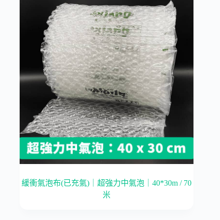
緩衝氣泡布(已充氣)｜超強力中氣泡｜40*30m / 70
米