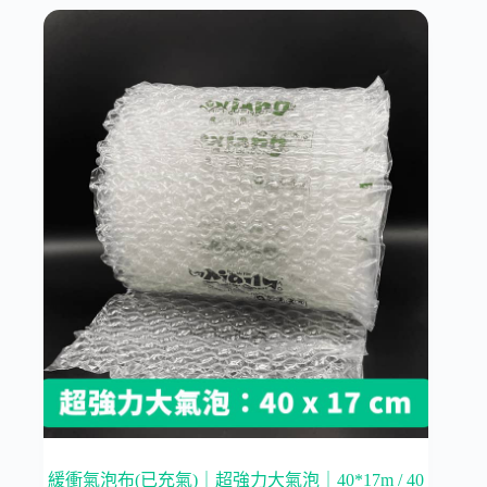
緩衝氣泡布(已充氣)｜超強力大氣泡｜40*17m / 40