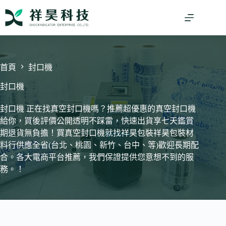
跳
至
主
要
內
容
首頁
封口機
封口機
封口機 正在找真空封口機嗎？推薦超優惠的真空封口機
給你，買後評價公開透明不踩雷，快速出貨享七天鑑賞
期退貨無負擔！買真空封口機就找祥昊包裝祥昊包裝材
料行供應全省(台北、桃園、新竹、台中、等)歡迎長期配
合。各大電商平台推薦，我們保證提供您意想不到的服
務。！