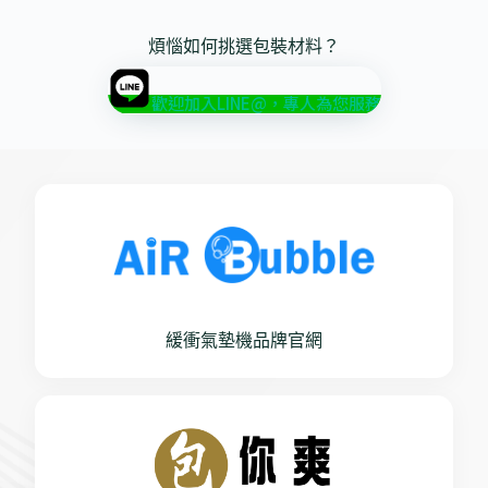
煩惱如何挑選包裝材料？
歡迎加入LINE@，專人為您服務
緩衝氣墊機品牌官網