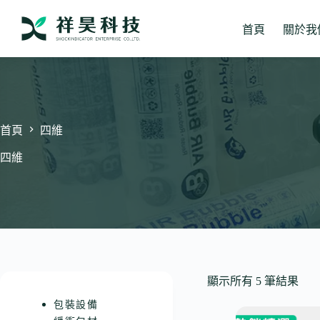
跳
至
首頁
關於我
主
要
內
容
首頁
四維
四維
顯示所有 5 筆結果
包裝設備