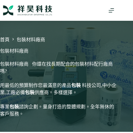
跳
至
主
要
內
容
首頁
包裝材料廠商
包裝材料廠商
包裝材料廠商 你還在找長期配合的包裝材料配行廠商
嗎?
用最低的預算制作您最滿意的產品
包裝
科技公司,中小企
業,工廠必備
包裝
供應商。多樣選擇。
專業
包裝
諮詢企劃。量身打造的整體規劃。全年無休的
客戶服務。