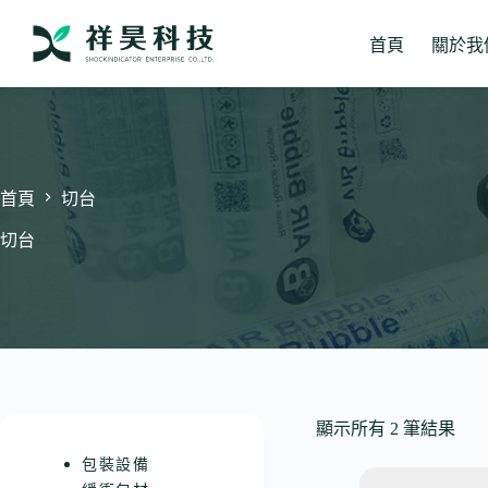
跳
至
首頁
關於我
主
要
內
容
首頁
切台
切台
顯示所有 2 筆結果
包裝設備