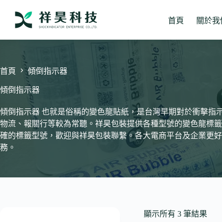
跳
至
首頁
關於我
主
要
內
容
首頁
傾倒指示器
傾倒指示器
傾倒指示器 也就是俗稱的變色龍貼紙，是台灣早期對於衝擊指
物流、報關行等較為常聽。祥昊包裝提供各種型號的變色龍標籤
確的標籤型號，歡迎與祥昊包裝聯繫。各大電商平台及企業更好
務。
顯示所有 3 筆結果