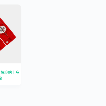
l 防震標籤貼｜多
格