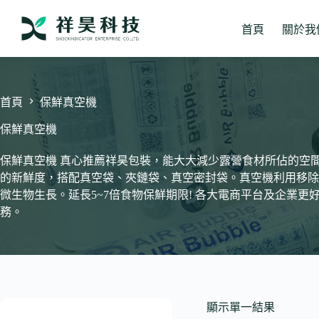
跳
至
首頁
關於我
主
要
內
容
首頁
保鮮真空機
保鮮真空機
保鮮真空機 真心推薦祥昊包裝，能大大減少露營食材所佔的空
的新鮮度，搭配真空袋、夾鏈袋、真空密封袋。真空機利用移除
微生物生長。延長5~7倍食物保鮮期限! 各大電商平台及企業
務。
顯示單一結果