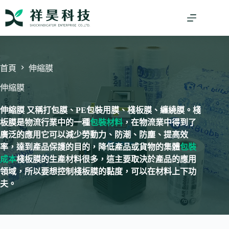
跳
至
主
要
內
容
首頁
伸縮膜
伸縮膜
伸縮膜 又稱打包膜、PE包裝用膜、棧板膜、纏繞膜。棧
板膜是物流行業中的一種
包裝材料
，在物流業中得到了
廣泛的應用它可以減少勞動力、防潮、防塵、提高效
率，達到產品保護的目的，降低產品或貨物的集體
包裝
成本
棧板膜的生產材料很多，這主要取決於產品的應用
領域，所以要想控制棧板膜的黏度，可以在材料上下功
夫。