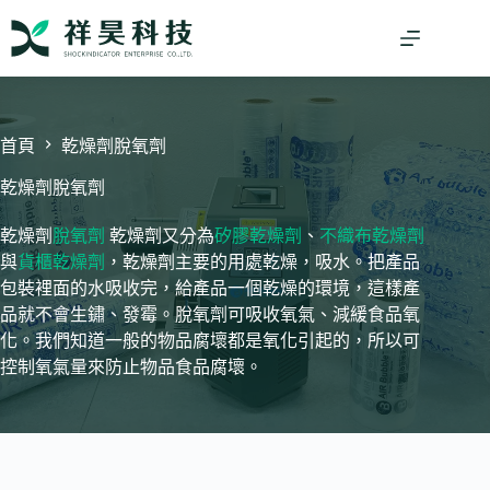
跳
至
主
要
內
容
首頁
乾燥劑脫氧劑
乾燥劑脫氧劑
乾燥劑
脫氧劑
乾燥劑又分為
矽膠乾燥劑
、
不織布乾燥劑
與
貨櫃乾燥劑
，乾燥劑主要的用處乾燥，吸水。把產品
包裝裡面的水吸收完，給產品一個乾燥的環境，這樣產
品就不會生鏽、發霉。脫氧劑可吸收氧氣、減緩食品氧
化。我們知道一般的物品腐壞都是氧化引起的，所以可
控制氧氣量來防止物品食品腐壞。