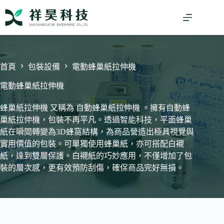
跳
至
主
要
內
容
首頁
包裝設備
電動蜂巢紙拉伸機
電動蜂巢紙拉伸機
蜂巢紙拉伸機 又稱為 自動蜂巢紙拉伸機 。擁有自動蜂
巢紙拉伸機，包裝不再平凡。透過智能科技，平面蜂巢
紙在瞬間轉變為3D蜂窩結構，為商品營造出極具視覺與
實用價值的包裝。可單獨使用蜂巢紙，亦可搭配白襯
紙，達到雙層保護。白襯紙的巧妙應用，不僅增加了包
裝的層次感，更有效預防刮傷，確保商品完好無損。