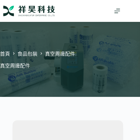
跳
至
主
要
內
容
首頁
食品包裝
真空周邊配件
真空周邊配件