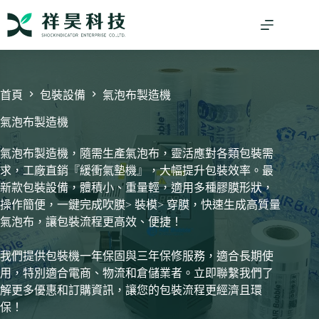
跳
至
主
要
內
容
首頁
包裝設備
氣泡布製造機
氣泡布製造機
氣泡布製造機，隨需生產氣泡布，靈活應對各類包裝需
求，工廠直銷『緩衝氣墊機』，大幅提升包裝效率。最
新款包裝設備，體積小、重量輕，適用多種膠膜形狀，
操作簡便，一鍵完成吹膜> 裝模> 穿膜，快速生成高質量
氣泡布，讓包裝流程更高效、便捷！
我們提供包裝機一年保固與三年保修服務，適合長期使
用，特別適合電商、物流和倉儲業者。立即聯繫我們了
解更多優惠和訂購資訊，讓您的包裝流程更經濟且環
保！