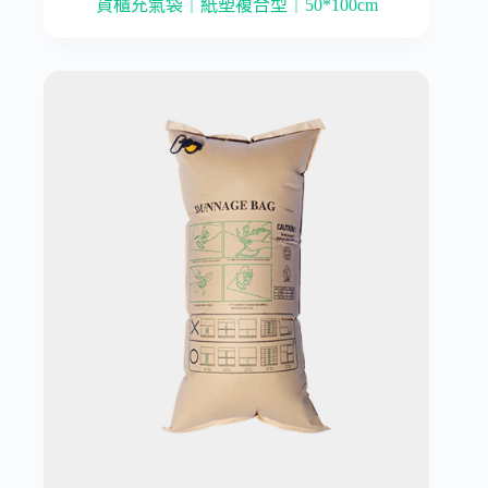
貨櫃充氣袋｜紙塑複合型｜50*100cm