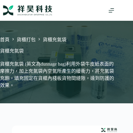
跳
至
主
要
內
容
首頁
貨櫃打包
貨櫃充氣袋
貨櫃充氣袋
貨櫃充氣袋 (英文為dunnage bag)利用外袋牛皮紙表面的
摩擦力，加上充氣袋內空氣所產生的緩衝力，將充氣袋
充飽，填充固定在貨櫃內棧板貨物間縫隙，達到防護的
效果。