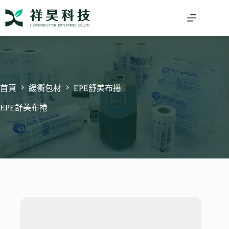
跳
至
主
要
內
容
首頁
緩衝包材
EPE舒美布捲
EPE舒美布捲