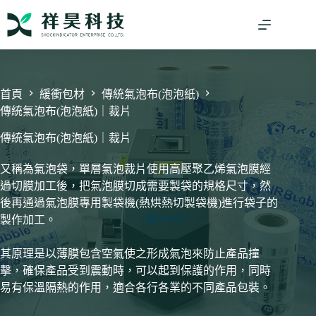
跳
至
主
要
內
容
首頁
緩衝包材
傳統氣泡布(泡泡紙)
傳統氣泡布(泡泡紙)｜裁片
傳統氣泡布(泡泡紙)｜裁片
又稱為氣泡袋，單層氣泡裁片使用高壓聚乙烯氣泡膜經
過切膜加工後，把氣泡膜切成需要製袋的規格尺寸，然
後再通過氣泡膜專用製袋機(熱烘熱切製袋機)進行袋子的
製作加工。
其原理是以薄膜包含空氣使之形成氣泡來防止產品撞
擊，確保產品受到震動時，可以起到保護的作用，同時
易有保溫隔熱的作用，適合各行各業的不同產品包裝。