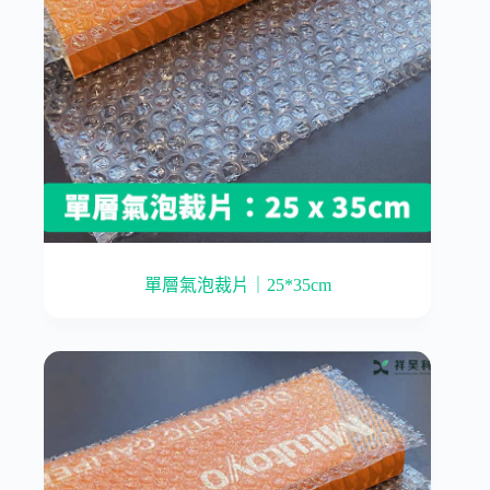
單層氣泡裁片｜25*35cm