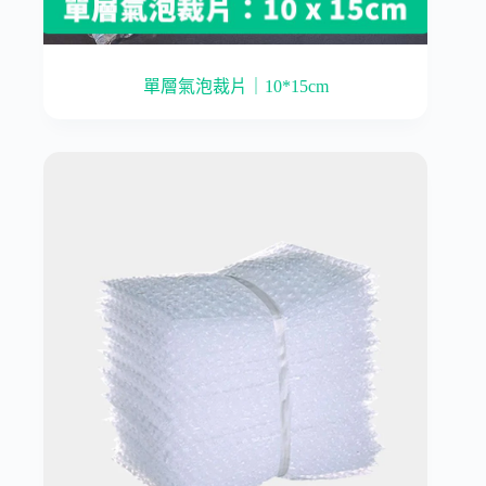
單層氣泡裁片｜10*15cm