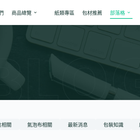
們
商品總覽
紙類專區
包材推薦
部落格
柱相關
氣泡布相關
最新消息
包裝知識